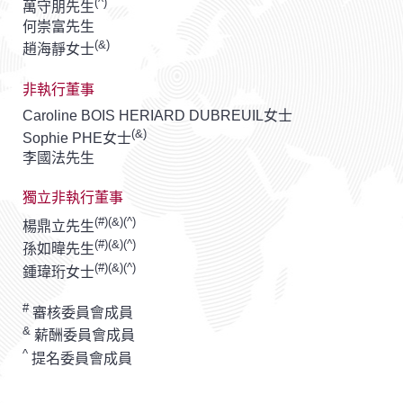
(^)
萬守朋先生
何崇富先生
(&)
趙海靜女士
非執行董事
Caroline BOIS HERIARD DUBREUIL女士
(&)
Sophie PHE女士
李國法先生
獨立非執行董事
(#)(&)(^)
楊鼎立先生
(#)(&)(^)
孫如暐先生
(#)(&)(^)
鍾瑋珩女士
#
審核委員會成員
&
薪酬委員會成員
^
提名委員會成員