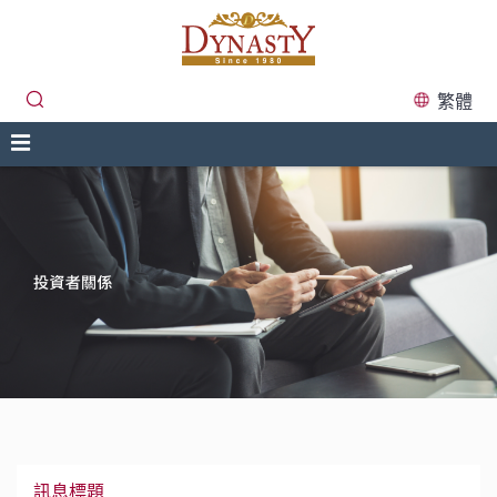
繁體
訊息標題