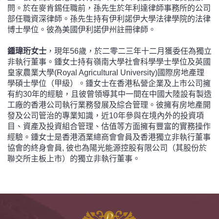
問。於在麥肯錫任職前，孫先生於年利達律師事務所的公司
部任職資深律師。孫先生持有伊利諾伊大學法律學院的法律
博士學位。彼為美國伊利諾伊州註冊律師。
鍾瑋珩女士
，現年56歲，於二零二三年十二月獲委任為獨立
非執行董事。鍾女士持有嶺南大學社會科學學士學位及英國
皇家農業大學(Royal Agricultural University)國際房地產理
學碩士學位（甲級）。鍾女士在香港私營企業及上市公司擁
有約30年的經驗，且彼曾領導其中一間在中國大陸設有製造
工廠的香港公司執行業務發展及綜合管理。彼擁有房地產開
發及公司管治的專業知識，近10年參與在境內外的投資項
目、資產及投資組合管理、估值等方面擁有豐富的實務操作
經驗。鍾女士是香港酒業總商會會員及香港獨立非執行董事
協會的終身會員, 彼也為陽光能源控股有限公司（其股份於
聯交所主板上市）的獨立非執行董事。