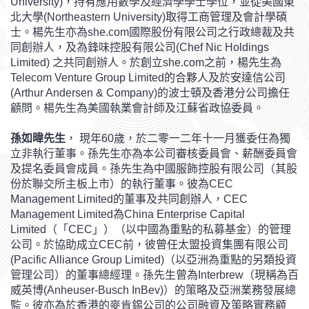
University)，持有應用數學及經濟學學士學位，並從美國東
北大學(Northeastern University)取得工商管理及會計學碩
士。楊先生亦為she.com國際股份有限公司之行政總裁及共
同創辦人，及為鋒味控股有限公司(Chef Nic Holdings
Limited) 之共同創辦人。於創立she.com之前，楊先生為
Telecom Venture Group Limited的合夥人及於安達信公司
(Arthur Andersen & Company)的波士頓及香港分公司擔任
顧問。楊先生為美國執業會計師及江蘇省政協委員。
孫如暐先生
， 現年60歲，於二零一二年十一月獲委任為獨
立非執行董事。孫先生亦為本公司審核委員會、薪酬委員會
及提名委員會成員。孫先生為中國服飾控股有限公司（其股
份於聯交所主板上市）的執行董事。彼為CEC
Management Limited的董事及共同創辦人，CEC
Management Limited為China Enterprise Capital
Limited（「CEC」）（以中國為重點的私募基金）的管理
公司。於協助成立CEC前，彼曾任太盟投資集團有限公司
(Pacific Alliance Group Limited)（以亞洲為重點的另類投資
管理公司）的董事總經理。孫先生曾為Interbrew（現稱為百
威英博(Anheuser-Busch InBev)）的策略及亞洲業務發展總
監。彼亦為於香港的麥肯錫公司的公司融資及策略實務顧